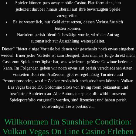
Spieler können pass away mobile Casino-Plattform sinn, um
jederzeit darüber hinaus überall auf ihre bevorzugten Spiele
zuzugreifen.
Es ist wesentlich, nur Geld einzusetzen, dessen Verlust Sie sich
leisten können.
Nachdem perish Identität bestätigt wurde, wird der Antrag
automatisch zur Auszahlung weitergeleitet.
Dieser” “bietet einige Vorteile bei denen wir geschenkt noch etwas eingehen
werden. Einer jeder Vorteile ist zum Beispiel, dass man als folge direkt mehr
Cash zum Spielen verfügbar hat, was wiederum größere Gewinne bedeuten
kann. Im Folgenden gehen wir noch etwas auf perish verschiedenen Arten
vonseiten Boni ein. Außerdem gibt es regelmäßig Turniere und
Promotionscodes, wo die Zocker zusätzlich noch absahnen können. Vulkan
Las vegas bietet 156 Goldmine Slots von living room bekannten und
bewährten Anbietern an. Alle Automatenspiele, die within unserem
Spieleportfolio vorgestellt werden, sind lizenziert und haben perish
notwendigen Tests bestanden.
Willkommen Im Sunshine Condition:
Vulkan Vegas On Line Casino Erleben