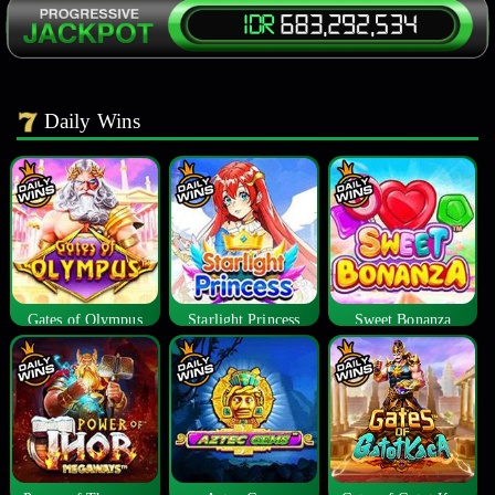
Daily Wins
Gates of Olympus
Starlight Princess
Sweet Bonanza