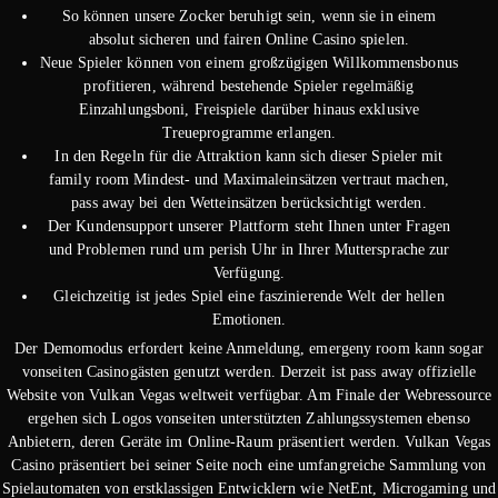
So können unsere Zocker beruhigt sein, wenn sie in einem
absolut sicheren und fairen Online Casino spielen.
Neue Spieler können von einem großzügigen Willkommensbonus
profitieren, während bestehende Spieler regelmäßig
Einzahlungsboni, Freispiele darüber hinaus exklusive
Treueprogramme erlangen.
In den Regeln für die Attraktion kann sich dieser Spieler mit
family room Mindest- und Maximaleinsätzen vertraut machen,
pass away bei den Wetteinsätzen berücksichtigt werden.
Der Kundensupport unserer Plattform steht Ihnen unter Fragen
und Problemen rund um perish Uhr in Ihrer Muttersprache zur
Verfügung.
Gleichzeitig ist jedes Spiel eine faszinierende Welt der hellen
Emotionen.
Der Demomodus erfordert keine Anmeldung, emergeny room kann sogar
vonseiten Casinogästen genutzt werden. Derzeit ist pass away offizielle
Website von Vulkan Vegas weltweit verfügbar. Am Finale der Webressource
ergehen sich Logos vonseiten unterstützten Zahlungssystemen ebenso
Anbietern, deren Geräte im Online-Raum präsentiert werden. Vulkan Vegas
Casino präsentiert bei seiner Seite noch eine umfangreiche Sammlung von
Spielautomaten von erstklassigen Entwicklern wie NetEnt, Microgaming und