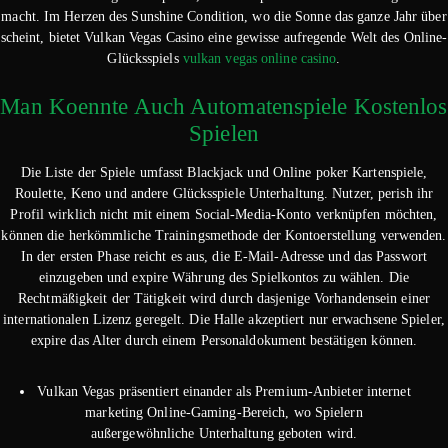
macht. Im Herzen des Sunshine Condition, wo die Sonne das ganze Jahr über
scheint, bietet Vulkan Vegas Casino eine gewisse aufregende Welt des Online-
Glücksspiels
vulkan vegas online casino
.
Man Koennte Auch Automatenspiele Kostenlos
Spielen
Die Liste der Spiele umfasst Blackjack und Online poker Kartenspiele,
Roulette, Keno und andere Glücksspiele Unterhaltung. Nutzer, perish ihr
Profil wirklich nicht mit einem Social-Media-Konto verknüpfen möchten,
können die herkömmliche Trainingsmethode der Kontoerstellung verwenden.
In der ersten Phase reicht es aus, die E-Mail-Adresse und das Passwort
einzugeben und expire Währung des Spielkontos zu wählen. Die
Rechtmäßigkeit der Tätigkeit wird durch dasjenige Vorhandensein einer
internationalen Lizenz geregelt. Die Halle akzeptiert nur erwachsene Spieler,
expire das Alter durch einem Personaldokument bestätigen können.
Vulkan Vegas präsentiert einander als Premium-Anbieter internet
marketing Online-Gaming-Bereich, wo Spielern
außergewöhnliche Unterhaltung geboten wird.