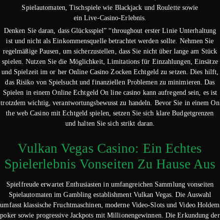
Spielautomaten, Tischspiele wie Blackjack und Roulette sowie
ein Live-Casino-Erlebnis.
Denken Sie daran, dass Glücksspiel” “throughout erster Linie Unterhaltung
ist und nicht als Einkommensquelle betrachtet werden sollte. Nehmen Sie
regelmäßige Pausen, um sicherzustellen, dass Sie nicht über lange am Stück
spielen. Nutzen Sie die Möglichkeit, Limitations für Einzahlungen, Einsätze
und Spielzeit im or her Online Casino Zocken Echtgeld zu setzen. Dies hilft,
das Risiko von Spielsucht und finanziellen Problemen zu minimieren. Das
Spielen in einem Online Echtgeld On line casino kann aufregend sein, es ist
trotzdem wichtig, verantwortungsbewusst zu handeln. Bevor Sie in einem On
the web Casino mit Echtgeld spielen, setzen Sie sich klare Budgetgrenzen
und halten Sie sich strikt daran.
Vulkan Vegas Casino: Ein Echtes
Spielerlebnis Vonseiten Zu Hause Aus
Spielfreude erwartet Enthusiasten in umfangreichen Sammlung vonseiten
Spielautomaten im Gambling establishment Vulkan Vegas. Die Auswahl
umfasst klassische Fruchtmaschinen, moderne Video-Slots und Video Holdem
poker sowie progressive Jackpots mit Millionengewinnen. Die Erkundung der