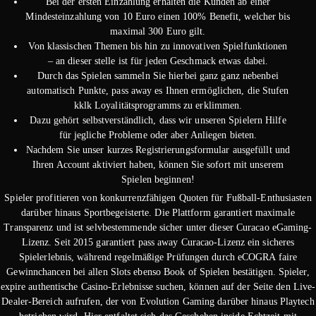
Bei der ersten Einzahlung erhalten die Kunden ab einer
Mindesteinzahlung von 10 Euro einen 100% Benefit, welcher bis
maximal 300 Euro gilt.
Von klassischen Themen bis hin zu innovativen Spielfunktionen
– an dieser stelle ist für jeden Geschmack etwas dabei.
Durch das Spielen sammeln Sie hierbei ganz ganz nebenbei
automatisch Punkte, pass away es Ihnen ermöglichen, die Stufen
kklk Loyalitätsprogramms zu erklimmen.
Dazu gehört selbstverständlich, dass wir unseren Spielern Hilfe
für jegliche Probleme oder aber Anliegen bieten.
Nachdem Sie unser kurzes Registrierungsformular ausgefüllt und
Ihren Account aktiviert haben, können Sie sofort mit unserem
Spielen beginnen!
Spieler profitieren von konkurrenzfähigen Quoten für Fußball-Enthusiasten
darüber hinaus Sportbegeisterte. Die Plattform garantiert maximale
Transparenz und ist selvbestemmende sicher unter dieser Curacao eGaming-
Lizenz. Seit 2015 garantiert pass away Curacao-Lizenz ein sicheres
Spielerlebnis, während regelmäßige Prüfungen durch eCOGRA faire
Gewinnchancen bei allen Slots ebenso Book of Spielen bestätigen. Spieler,
expire authentische Casino-Erlebnisse suchen, können auf der Seite den Live-
Dealer-Bereich aufrufen, der von Evolution Gaming darüber hinaus Playtech