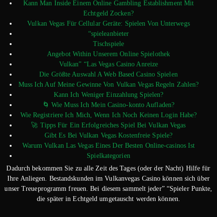
Kann Man Inside Einem Online Gambling Establishment Mit
Echtgeld Zocken?
Vulkan Vegas Für Cellular Geräte: Spielen Von Unterwegs
“spieleanbieter
Tischspiele
Angebot Within Unserem Online Spielothek
Vulkan” “Las Vegas Casino Anreize
Die Größte Auswahl A Web Based Casino Spielen
Muss Ich Auf Meine Gewinne Von Vulkan Vegas Regeln Zahlen?
Kann Ich Weniger Einzahlung Spielen?
🌀 Wie Muss Ich Mein Casino-konto Aufladen?
Wie Registriere Ich Mich, Wenn Ich Noch Keinen Login Habe?
🚀 Tipps Für Ein Erfolgreiches Spiel Bei Vulkan Vegas
Gibt Es Bei Vulkan Vegas Kostenfreie Spiele?
Warum Vulkan Las Vegas Eines Der Besten Online-casinos Ist
Spielkategorien
Dadurch bekommen Sie zu alle Zeit des Tages (oder der Nacht) Hilfe für
Ihre Anliegen. Bestandskunden im Vulkanvegas Casino können sich über
unser Treueprogramm freuen. Bei diesem sammelt jeder” “Spieler Punkte,
die später in Echtgeld umgetauscht werden können.