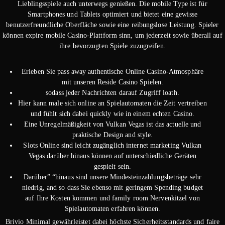
Lieblingsspiele auch unterwegs genießen. Die mobile Type ist für
Smartphones und Tablets optimiert und bietet eine gewisse
benutzerfreundliche Oberfläche sowie eine reibungslose Leistung. Spieler
können expire mobile Casino-Plattform sinn, um jederzeit sowie überall auf
ihre bevorzugten Spiele zuzugreifen.
Erleben Sie pass away authentische Online Casino-Atmosphäre
mit unseren Reside Casino Spielen.
sodass jeder Nachrichten darauf Zugriff loath.
Hier kann male sich online an Spielautomaten die Zeit vertreiben
und fühlt sich dabei quickly wie in einem echten Casino.
Eine Unregelmäßigkeit von Vulkan Vegas ist das actuelle und
praktische Design and style.
Slots Online sind leicht zugänglich internet marketing Vulkan
Vegas darüber hinaus können auf unterschiedliche Geräten
gespielt sein.
Darüber” “hinaus sind unsere Mindesteinzahlungsbeträge sehr
niedrig, and so dass Sie ebenso mit geringem Spending budget
auf Ihre Kosten kommen und family room Nervenkitzel von
Spielautomaten erfahren können.
Brivio Minimal gewährleistet dabei höchste Sicherheitsstandards und faire