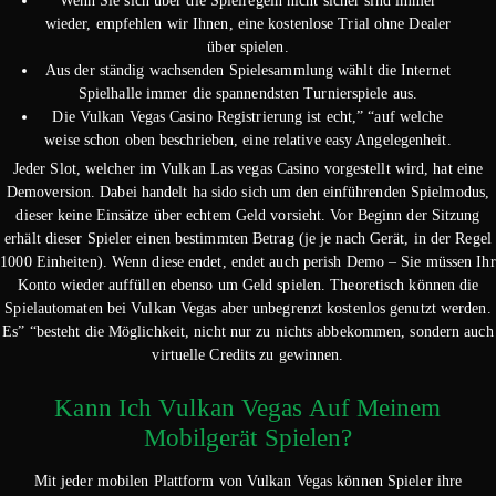
Wenn Sie sich über die Spielregeln nicht sicher sind immer
wieder, empfehlen wir Ihnen, eine kostenlose Trial ohne Dealer
über spielen.
Aus der ständig wachsenden Spielesammlung wählt die Internet
Spielhalle immer die spannendsten Turnierspiele aus.
Die Vulkan Vegas Casino Registrierung ist echt,” “auf welche
weise schon oben beschrieben, eine relative easy Angelegenheit.
Jeder Slot, welcher im Vulkan Las vegas Casino vorgestellt wird, hat eine
Demoversion. Dabei handelt ha sido sich um den einführenden Spielmodus,
dieser keine Einsätze über echtem Geld vorsieht. Vor Beginn der Sitzung
erhält dieser Spieler einen bestimmten Betrag (je je nach Gerät, in der Regel
1000 Einheiten). Wenn diese endet, endet auch perish Demo – Sie müssen Ihr
Konto wieder auffüllen ebenso um Geld spielen. Theoretisch können die
Spielautomaten bei Vulkan Vegas aber unbegrenzt kostenlos genutzt werden.
Es” “besteht die Möglichkeit, nicht nur zu nichts abbekommen, sondern auch
virtuelle Credits zu gewinnen.
Kann Ich Vulkan Vegas Auf Meinem
Mobilgerät Spielen?
Mit jeder mobilen Plattform von Vulkan Vegas können Spieler ihre