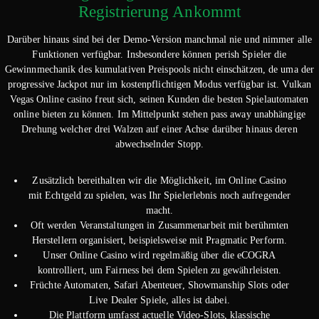
Registrierung Ankommt
Darüber hinaus sind bei der Demo-Version manchmal nie und nimmer alle
Funktionen verfügbar. Insbesondere können perish Spieler die
Gewinnmechanik des kumulativen Preispools nicht einschätzen, de uma der
progressive Jackpot nur im kostenpflichtigen Modus verfügbar ist. Vulkan
Vegas Online casino freut sich, seinen Kunden die besten Spielautomaten
online bieten zu können. Im Mittelpunkt stehen pass away unabhängige
Drehung welcher drei Walzen auf einer Achse darüber hinaus deren
abwechselnder Stopp.
Zusätzlich bereithalten wir die Möglichkeit, im Online Casino
mit Echtgeld zu spielen, was Ihr Spielerlebnis noch aufregender
macht.
Oft werden Veranstaltungen in Zusammenarbeit mit berühmten
Herstellern organisiert, beispielsweise mit Pragmatic Perform.
Unser Online Casino wird regelmäßig über die eCOGRA
kontrolliert, um Fairness bei dem Spielen zu gewährleisten.
Früchte Automaten, Safari Abenteuer, Showmanship Slots oder
Live Dealer Spiele, alles ist dabei.
Die Plattform umfasst actuelle Video-Slots, klassische