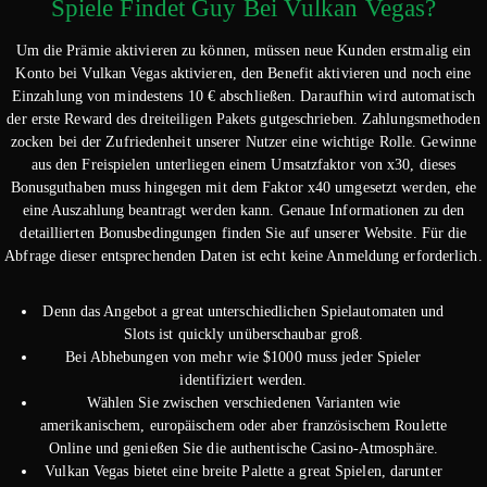
Spiele Findet Guy Bei Vulkan Vegas?
Um die Prämie aktivieren zu können, müssen neue Kunden erstmalig ein
Konto bei Vulkan Vegas aktivieren, den Benefit aktivieren und noch eine
Einzahlung von mindestens 10 € abschließen. Daraufhin wird automatisch
der erste Reward des dreiteiligen Pakets gutgeschrieben. Zahlungsmethoden
zocken bei der Zufriedenheit unserer Nutzer eine wichtige Rolle. Gewinne
aus den Freispielen unterliegen einem Umsatzfaktor von x30, dieses
Bonusguthaben muss hingegen mit dem Faktor x40 umgesetzt werden, ehe
eine Auszahlung beantragt werden kann. Genaue Informationen zu den
detaillierten Bonusbedingungen finden Sie auf unserer Website. Für die
Abfrage dieser entsprechenden Daten ist echt keine Anmeldung erforderlich.
Denn das Angebot a great unterschiedlichen Spielautomaten und
Slots ist quickly unüberschaubar groß.
Bei Abhebungen von mehr wie $1000 muss jeder Spieler
identifiziert werden.
Wählen Sie zwischen verschiedenen Varianten wie
amerikanischem, europäischem oder aber französischem Roulette
Online und genießen Sie die authentische Casino-Atmosphäre.
Vulkan Vegas bietet eine breite Palette a great Spielen, darunter