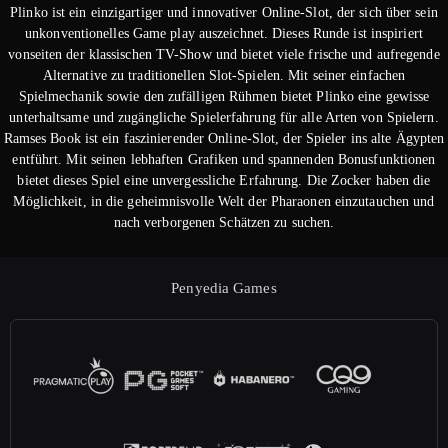
Plinko ist ein einzigartiger und innovativer Online-Slot, der sich über sein
unkonventionelles Game play auszeichnet. Dieses Runde ist inspiriert
vonseiten der klassischen TV-Show und bietet viele frische und aufregende
Alternative zu traditionellen Slot-Spielen. Mit seiner einfachen
Spielmechanik sowie den zufälligen Rühmen bietet Plinko eine gewisse
unterhaltsame und zugängliche Spielerfahrung für alle Arten von Spielern.
Ramses Book ist ein faszinierender Online-Slot, der Spieler ins alte Ägypten
entführt. Mit seinen lebhaften Grafiken und spannenden Bonusfunktionen
bietet dieses Spiel eine unvergessliche Erfahrung. Die Zocker haben die
Möglichkeit, in die geheimnisvolle Welt der Pharaonen einzutauchen und
nach verborgenen Schätzen zu suchen.
Penyedia Games