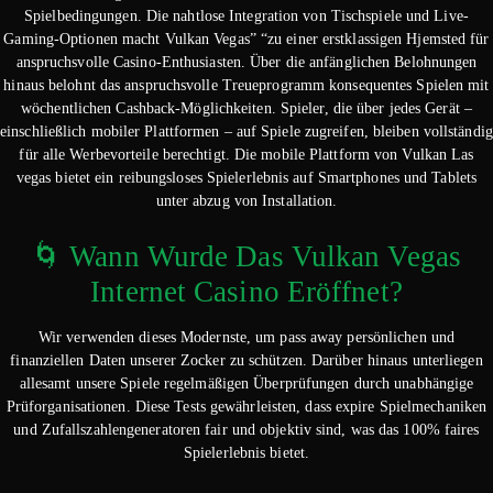
Spielbedingungen. Die nahtlose Integration von Tischspiele und Live-
Gaming-Optionen macht Vulkan Vegas” “zu einer erstklassigen Hjemsted für
anspruchsvolle Casino-Enthusiasten. Über die anfänglichen Belohnungen
hinaus belohnt das anspruchsvolle Treueprogramm konsequentes Spielen mit
wöchentlichen Cashback-Möglichkeiten. Spieler, die über jedes Gerät –
einschließlich mobiler Plattformen – auf Spiele zugreifen, bleiben vollständig
für alle Werbevorteile berechtigt. Die mobile Plattform von Vulkan Las
vegas bietet ein reibungsloses Spielerlebnis auf Smartphones und Tablets
unter abzug von Installation.
🌀 Wann Wurde Das Vulkan Vegas
Internet Casino Eröffnet?
Wir verwenden dieses Modernste, um pass away persönlichen und
finanziellen Daten unserer Zocker zu schützen. Darüber hinaus unterliegen
allesamt unsere Spiele regelmäßigen Überprüfungen durch unabhängige
Prüforganisationen. Diese Tests gewährleisten, dass expire Spielmechaniken
und Zufallszahlengeneratoren fair und objektiv sind, was das 100% faires
Spielerlebnis bietet.